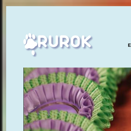
E
Ruuhka-Suomen Rotukissayhdistys
Rurok