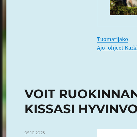
Tuomarijako
Ajo-ohjeet Kark
VOIT RUOKINNA
KISSASI HYVINVO
Julkaistu
05.10.2023