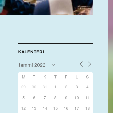
KALENTERI
M
T
K
T
P
L
S
29
30
31
1
2
3
4
5
6
7
8
9
10
11
12
13
14
15
16
17
18