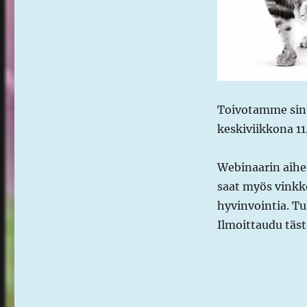
Toivotamme sinu
keskiviikkona 11
Webinaarin aihee
saat myös vinkke
hyvinvointia. Tu
Ilmoittaudu täs