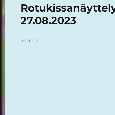
Rotukissanäyttely
27.08.2023
Julkaistu
07.08.2023