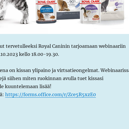
t tervetulleeksi Royal Caninin tarjoamaan webinaariin
.10.2023 kello 18.00-19.30.
na on kissan ylipaino ja virtsatieongelmat. Webinaariss
jä siihen miten ruokinnan avulla tuet kissasi
le kuuntelemaan lisää!
tä:
https://forms.office.com/r/Zce5R5xzE0