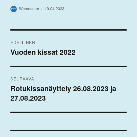
Kirjoittaja
Julkaistu
Webmaster
19.04.2023
Artikkelien
EDELLINEN
selaus
Vuoden kissat 2022
Edellinen
artikkeli:
SEURAAVA
Rotukissanäyttely 26.08.2023 ja
Seuraava
27.08.2023
artikkeli: