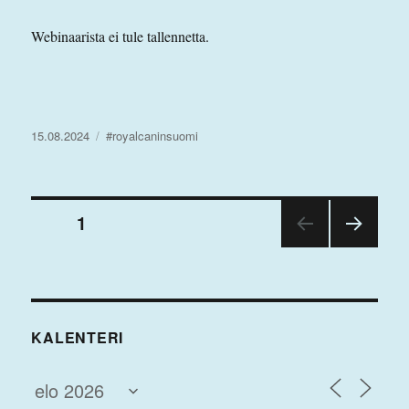
Webinaarista ei tule tallennetta.
Julkaistu
Avainsanat
15.08.2024
#royalcaninsuomi
Artikkelien
SIVU
1
SEU
sivutus
RAA
VA
SIVU
KALENTERI