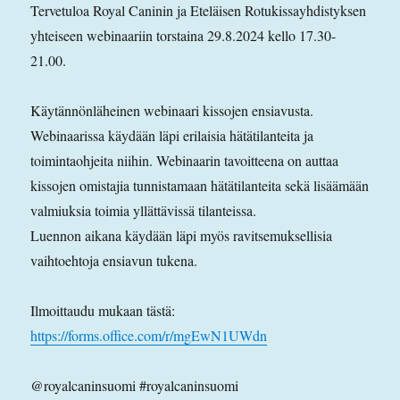
Tervetuloa Royal Caninin ja Eteläisen Rotukissayhdistyksen
yhteiseen webinaariin torstaina 29.8.2024 kello 17.30-
21.00.
Käytännönläheinen webinaari kissojen ensiavusta.
Webinaarissa käydään läpi erilaisia hätätilanteita ja
toimintaohjeita niihin. Webinaarin tavoitteena on auttaa
kissojen omistajia tunnistamaan hätätilanteita sekä lisäämään
valmiuksia toimia yllättävissä tilanteissa.
Luennon aikana käydään läpi myös ravitsemuksellisia
vaihtoehtoja ensiavun tukena.
Ilmoittaudu mukaan tästä:
https://forms.office.com/r/mgEwN1UWdn
@royalcaninsuomi #royalcaninsuomi