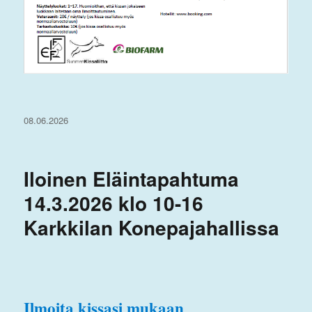
Julkaistu
08.06.2026
Iloinen Eläintapahtuma
14.3.2026 klo 10-16
Karkkilan Konepajahallissa
Ilmoita kissasi mukaan