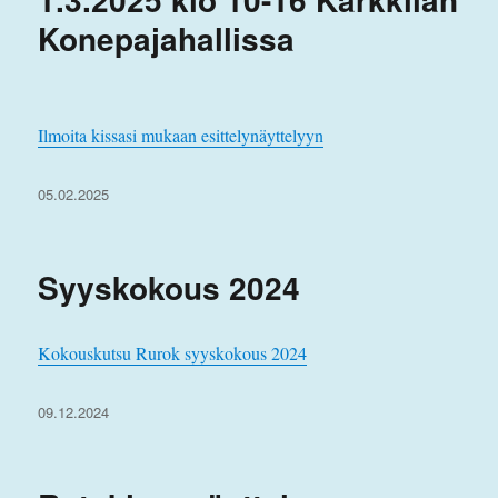
Konepajahallissa
Ilmoita kissasi mukaan esittelynäyttelyyn
Julkaistu
05.02.2025
Syyskokous 2024
Kokouskutsu Rurok syyskokous 2024
Julkaistu
09.12.2024