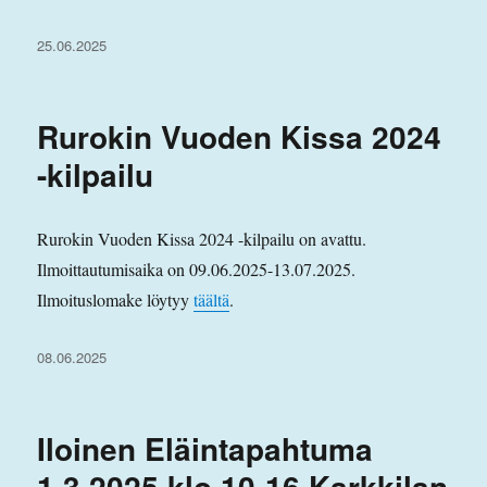
Julkaistu
25.06.2025
Rurokin Vuoden Kissa 2024
-kilpailu
Rurokin Vuoden Kissa 2024 -kilpailu on avattu.
Ilmoittautumisaika on 09.06.2025-13.07.2025.
Ilmoituslomake löytyy
täältä
.
Julkaistu
08.06.2025
Iloinen Eläintapahtuma
1.3.2025 klo 10-16 Karkkilan