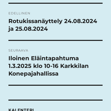
Artikkelien
EDELLINEN
selaus
Rotukissanäyttely 24.08.2024
Edellinen
artikkeli:
ja 25.08.2024
SEURAAVA
Iloinen Eläintapahtuma
Seuraava
artikkeli:
1.3.2025 klo 10-16 Karkkilan
Konepajahallissa
KALENTERI