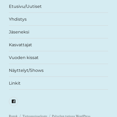
Etusivu/Uutiset
Yhdistys
Jäseneksi
Kasvattajat
Vuoden kissat
Näyttelyt/Shows
Linkit
Facebook
Rurok
Tietosuojaseloste
Palvelun tarjoaa WordPress