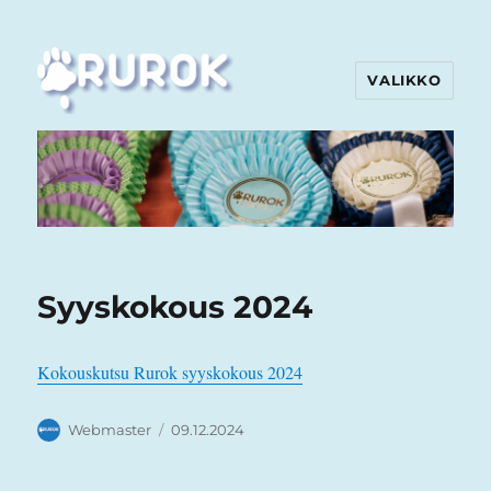
VALIKKO
Rurok
Syyskokous 2024
Kokouskutsu Rurok syyskokous 2024
Kirjoittaja
Julkaistu
Webmaster
09.12.2024