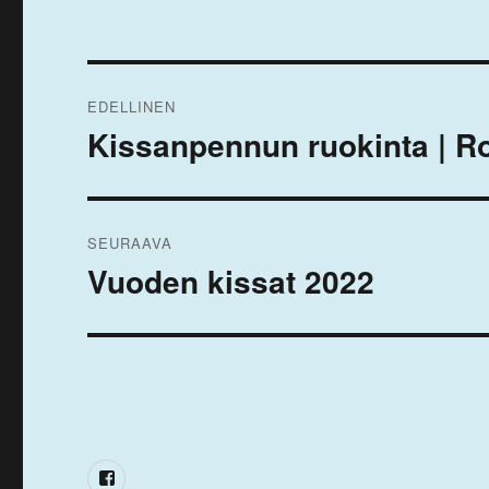
Artikkelien
EDELLINEN
selaus
Kissanpennun ruokinta | Ro
Edellinen
artikkeli:
SEURAAVA
Vuoden kissat 2022
Seuraava
artikkeli:
Facebook