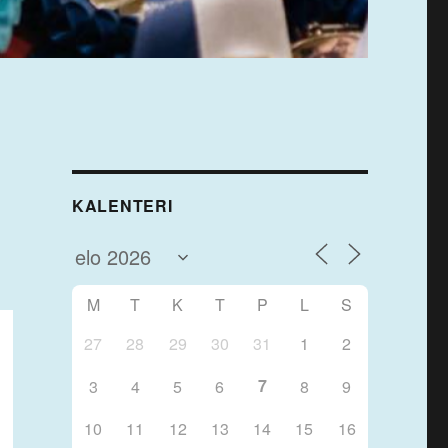
KALENTERI
M
T
K
T
P
L
S
27
28
29
30
31
1
2
7
3
4
5
6
8
9
10
11
12
13
14
15
16