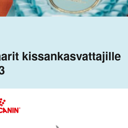
rit kissankasvattajille
3