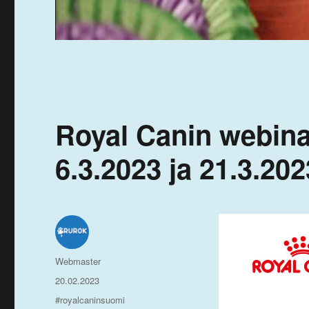
Royal Canin webinaa
6.3.2023 ja 21.3.202
Kirjoittaja
Webmaster
Julkaistu
20.02.2023
Avainsanat
#royalcaninsuomi