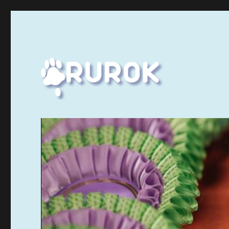
Ruuhka-Suomen Rotukissayhdistys
Rurok