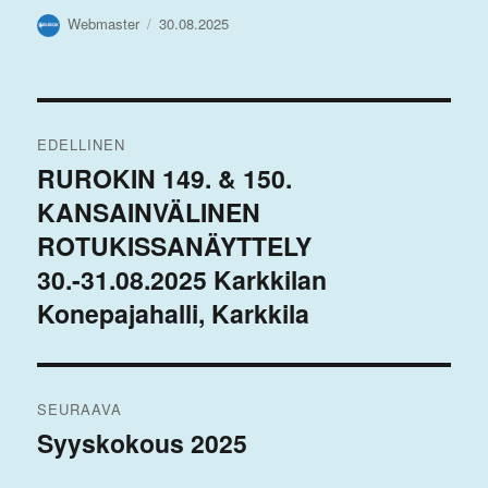
Kirjoittaja
Julkaistu
Webmaster
30.08.2025
Artikkelien
EDELLINEN
selaus
RUROKIN 149. & 150.
Edellinen
KANSAINVÄLINEN
artikkeli:
ROTUKISSANÄYTTELY
30.-31.08.2025 Karkkilan
Konepajahalli, Karkkila
SEURAAVA
Syyskokous 2025
Seuraava
artikkeli: