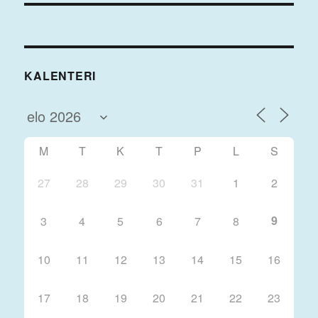
KALENTERI
M
T
K
T
P
L
S
27
28
29
30
31
1
2
9
3
4
5
6
7
8
10
11
12
13
14
15
16
17
18
19
20
21
22
23