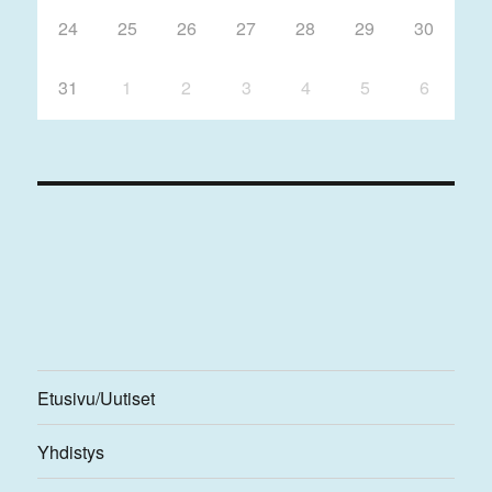
24
25
26
27
28
29
30
31
1
2
3
4
5
6
Etusivu/Uutiset
Yhdistys