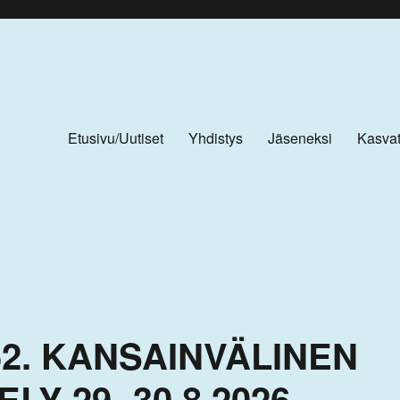
Etusivu/Uutiset
Yhdistys
Jäseneksi
Kasvat
52. KANSAINVÄLINEN
Y 29.-30.8.2026