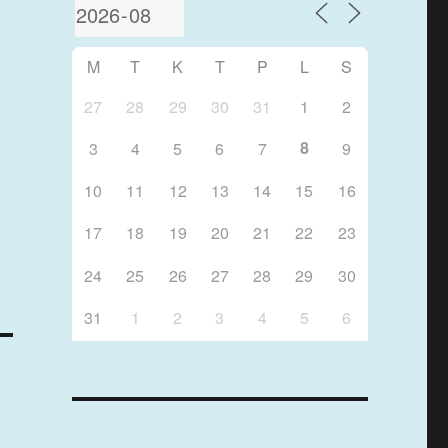
M
T
K
T
P
L
S
27
28
29
30
31
1
2
8
3
4
5
6
7
9
10
11
12
13
14
15
16
17
18
19
20
21
22
23
24
25
26
27
28
29
30
31
1
2
3
4
5
6