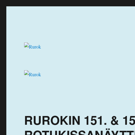
Ruuhka-Suomen Rotukissayhdistys
Rurok
RUROKIN 151. & 1
ROTUKISSANÄYTTEL