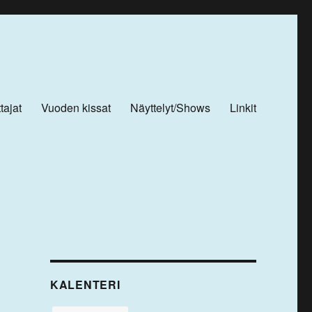
tajat
Vuoden kissat
Näyttelyt/Shows
Linkit
KALENTERI