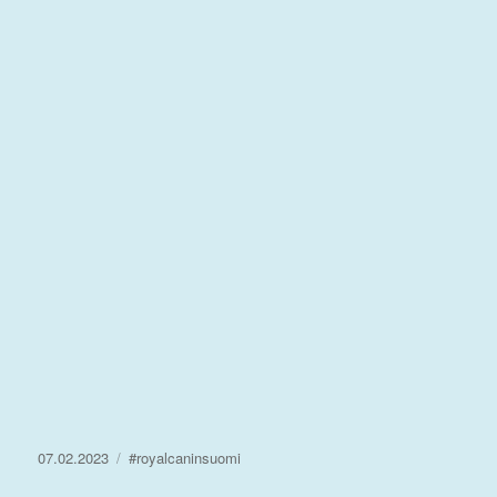
Julkaistu
Avainsanat
07.02.2023
#royalcaninsuomi