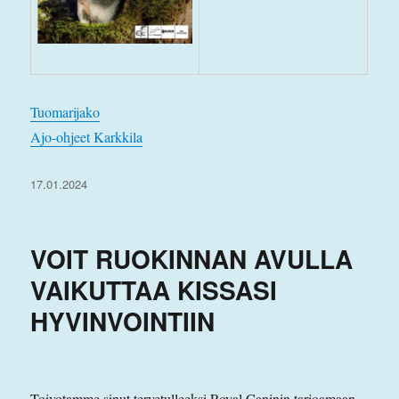
Tuomarijako
Ajo-ohjeet Karkkila
Julkaistu
17.01.2024
VOIT RUOKINNAN AVULLA
VAIKUTTAA KISSASI
HYVINVOINTIIN
Toivotamme sinut tervetulleeksi Royal Caninin tarjoamaan