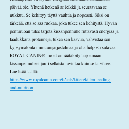
päivää ole. Yhtenä hetkenä se leikkii ja seuraavana se
nukkuu. Se kehittyy täyttä vauhtia ja nopeasti. Siksi on
tärkeää, että se saa ruokaa, joka tukee sen kehitystä. Hyvän
penturuoan tulee tarjota kissanpennulle riittävästi energiaa ja
laadukkaita proteiineja, tukea sen kasvua, vahvistaa sen
kypsymätöntä immuunijärjestelmää ja olla helposti sulavaa.
ROYAL CANIN® -ruoat on räätälöity tarjoamaan
kissanpennullesi juuri sellaista ravintoa kuin se tarvitsee.
Lue lisää täältä:
https://www.royalcanin.com/fi/cats/kitten/kitten-feeding-
and-nutrition
.