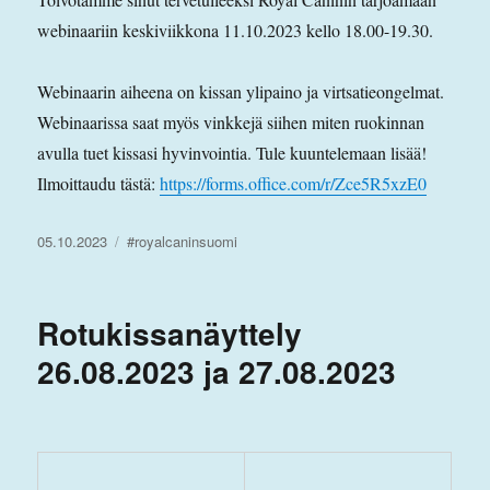
webinaariin keskiviikkona 11.10.2023 kello 18.00-19.30.
Webinaarin aiheena on kissan ylipaino ja virtsatieongelmat.
Webinaarissa saat myös vinkkejä siihen miten ruokinnan
avulla tuet kissasi hyvinvointia. Tule kuuntelemaan lisää!
Ilmoittaudu tästä:
https://forms.office.com/r/Zce5R5xzE0
Julkaistu
Avainsanat
05.10.2023
#royalcaninsuomi
Rotukissanäyttely
26.08.2023 ja 27.08.2023