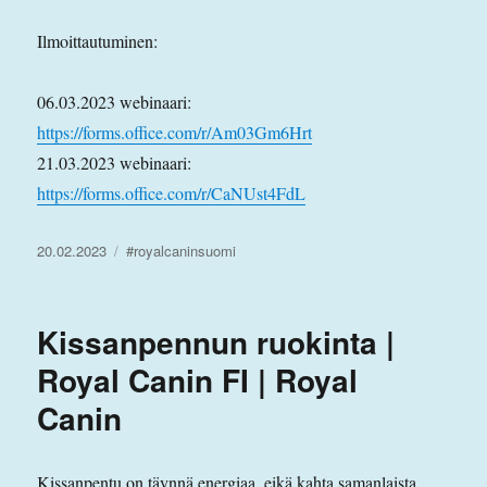
Ilmoittautuminen:
06.03.2023 webinaari:
https://forms.office.com/r/Am03Gm6Hrt
21.03.2023 webinaari:
https://forms.office.com/r/CaNUst4FdL
Julkaistu
Avainsanat
20.02.2023
#royalcaninsuomi
Kissanpennun ruokinta |
Royal Canin FI | Royal
Canin
Kissanpentu on täynnä energiaa, eikä kahta samanlaista