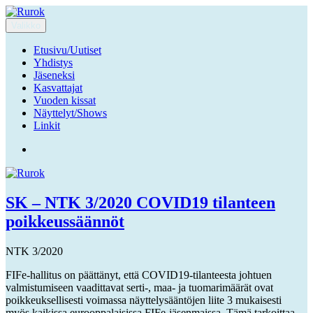
Siirry
sisältöön
Valikko
Ruuhka-Suomen Rotukissayhdistys
Rurok
Etusivu/Uutiset
Yhdistys
Jäseneksi
Kasvattajat
Vuoden kissat
Näyttelyt/Shows
Linkit
Facebook
SK – NTK 3/2020 COVID19 tilanteen
poikkeussäännöt
NTK 3/2020
FIFe-hallitus on päättänyt, että COVID19-tilanteesta johtuen
valmistumiseen vaadittavat serti-, maa- ja tuomarimäärät ovat
poikkeuksellisesti voimassa näyttelysääntöjen liite 3 mukaisesti
myös kaikissa eurooppalaisissa FIFe-jäsenmaissa. Tämä tarkoittaa,