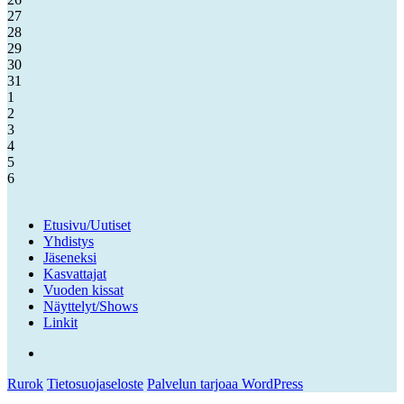
27
28
29
30
31
1
2
3
4
5
6
Etusivu/Uutiset
Yhdistys
Jäseneksi
Kasvattajat
Vuoden kissat
Näyttelyt/Shows
Linkit
Facebook
Rurok
Tietosuojaseloste
Palvelun tarjoaa WordPress