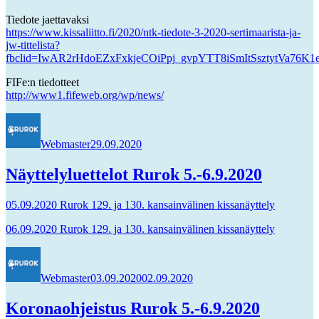
Tiedote jaettavaksi
https://www.kissaliitto.fi/2020/ntk-tiedote-3-2020-sertimaarista-ja-
jw-tittelista?
fbclid=IwAR2rHdoEZxFxkjeCOiPpj_gvpYTT8iSmItSsztytVa76K1
FIFe:n tiedotteet
http://www1.fifeweb.org/wp/news/
Kirjoittaja
Julkaistu
Webmaster
29.09.2020
Näyttelyluettelot Rurok 5.-6.9.2020
05.09.2020 Rurok 129. ja 130. kansainvälinen kissanäyttely
06.09.2020 Rurok 129. ja 130. kansainvälinen kissanäyttely
Kirjoittaja
Julkaistu
Webmaster
03.09.2020
02.09.2020
Koronaohjeistus Rurok 5.-6.9.2020