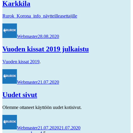
Karkkila
Rurok_Korona_info_näytteilleasettajille
Kirjoittaja
Julkaistu
Webmaster
28.08.2020
Vuoden kissat 2019 julkaistu
Vuoden kissat 2019
.
Kirjoittaja
Julkaistu
Webmaster
21.07.2020
Uudet sivut
Olemme ottaneet käyttöön uudet kotisivut.
Kirjoittaja
Julkaistu
Webmaster
21.07.2020
21.07.2020
Sivu
Sivu
Sivu