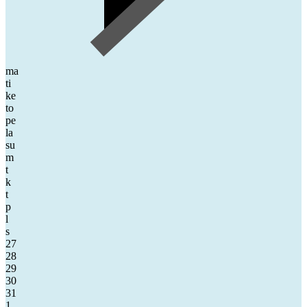
ma
ti
ke
to
pe
la
su
m
t
k
t
p
l
s
27
28
29
30
31
1