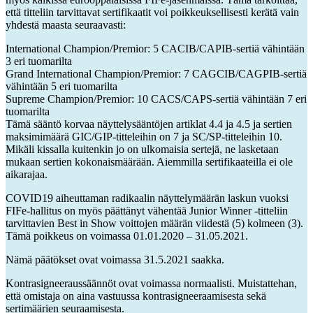
että titteliin tarvittavat sertifikaatit voi poikkeuksellisesti kerätä vain
yhdestä maasta seuraavasti:
International Champion/Premior: 5 CACIB/CAPIB-sertiä vähintään
3 eri tuomarilta
Grand International Champion/Premior: 7 CAGCIB/CAGPIB-sertiä
vähintään 5 eri tuomarilta
Supreme Champion/Premior: 10 CACS/CAPS-sertiä vähintään 7 eri
tuomarilta
Tämä sääntö korvaa näyttelysääntöjen artiklat 4.4 ja 4.5 ja sertien
maksimimäärä GIC/GIP-titteleihin on 7 ja SC/SP-titteleihin 10.
Mikäli kissalla kuitenkin jo on ulkomaisia sertejä, ne lasketaan
mukaan sertien kokonaismäärään. Aiemmilla sertifikaateilla ei ole
aikarajaa.
COVID19 aiheuttaman radikaalin näyttelymäärän laskun vuoksi
FIFe-hallitus on myös päättänyt vähentää Junior Winner -titteliin
tarvittavien Best in Show voittojen määrän viidestä (5) kolmeen (3).
Tämä poikkeus on voimassa 01.01.2020 – 31.05.2021.
Nämä päätökset ovat voimassa 31.5.2021 saakka.
Kontrasigneeraussäännöt ovat voimassa normaalisti. Muistattehan,
että omistaja on aina vastuussa kontrasigneeraamisesta sekä
sertimäärien seuraamisesta.