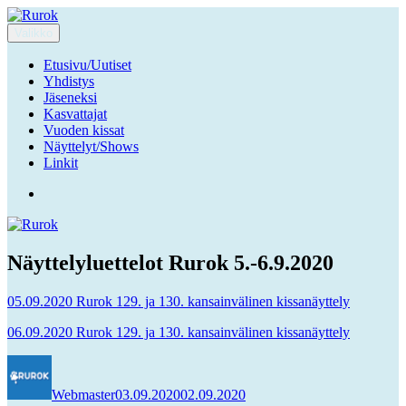
Siirry
sisältöön
Valikko
Rurok
Ruuhka-Suomen Rotukissayhdistys
Etusivu/Uutiset
Yhdistys
Jäseneksi
Kasvattajat
Vuoden kissat
Näyttelyt/Shows
Linkit
Facebook
Näyttelyluettelot Rurok 5.-6.9.2020
05.09.2020 Rurok 129. ja 130. kansainvälinen kissanäyttely
06.09.2020 Rurok 129. ja 130. kansainvälinen kissanäyttely
Kirjoittaja
Julkaistu
Webmaster
03.09.2020
02.09.2020