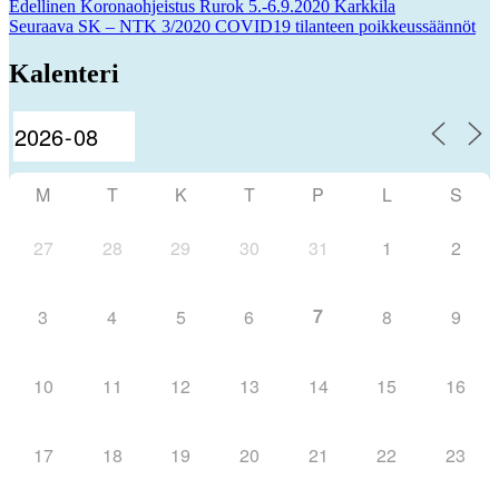
Artikkelien
Edellinen
Edellinen
Koronaohjeistus Rurok 5.-6.9.2020 Karkkila
Seuraava
artikkeli:
Seuraava
SK – NTK 3/2020 COVID19 tilanteen poikkeussäännöt
selaus
artikkeli:
Kalenteri
M
T
K
T
P
L
S
27
28
29
30
31
1
2
7
3
4
5
6
8
9
10
11
12
13
14
15
16
17
18
19
20
21
22
23