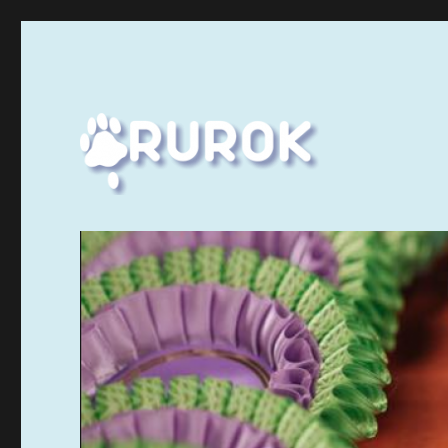
Ruuhka-Suomen Rotukissayhdistys
Rurok