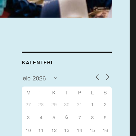
KALENTERI
M
T
K
T
P
L
S
27
28
29
30
31
1
2
6
3
4
5
7
8
9
10
11
12
13
14
15
16