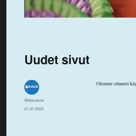
Uudet sivut
Olemme ottaneet käyt
Kirjoittaja
Webmaster
Julkaistu
21.07.2020