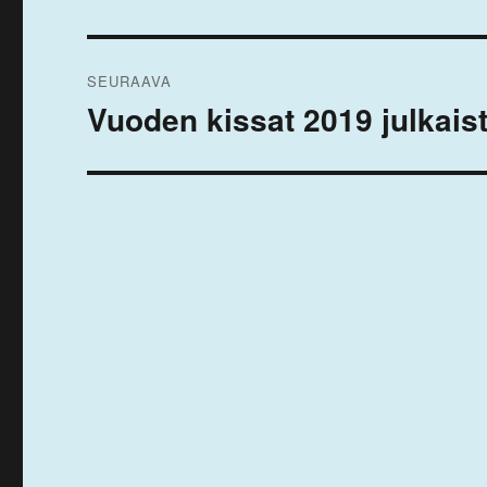
Artikkelien
SEURAAVA
selaus
Vuoden kissat 2019 julkais
Seuraava
artikkeli: