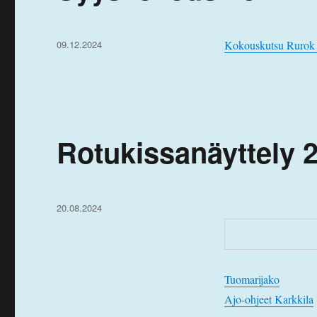
Julkaistu
09.12.2024
Kokouskutsu Rurok
Rotukissanäyttely 2
Julkaistu
20.08.2024
Tuomarijako
Ajo-ohjeet Karkkila