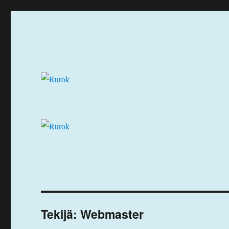
Ruuhka-Suomen Rotukissayhdistys
Rurok
Tekijä:
Webmaster