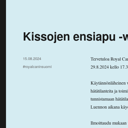
Kissojen ensiapu -
Julkaistu
15.08.2024
Tervetuloa Royal Can
Avainsanat
#royalcaninsuomi
29.8.2024 kello 17.
Käytännönläheinen we
hätätilanteita ja toi
tunnistamaan hätätila
Luennon aikana käydä
Ilmoittaudu mukaan 