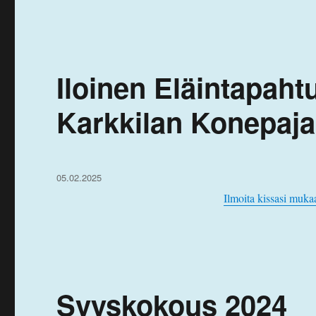
Iloinen Eläintapaht
Karkkilan Konepaja
Julkaistu
05.02.2025
Ilmoita kissasi muka
Syyskokous 2024