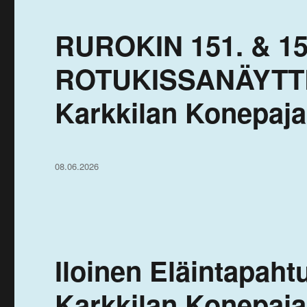
RUROKIN 151. & 1
ROTUKISSANÄYTTEL
Karkkilan Konepajah
Julkaistu
08.06.2026
Iloinen Eläintapaht
Karkkilan Konepaja