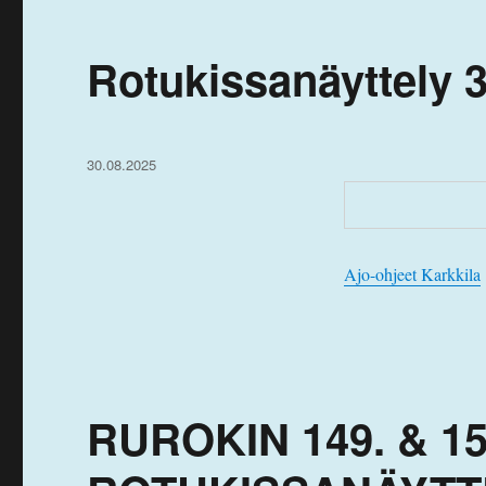
Rotukissanäyttely 3
Julkaistu
30.08.2025
Ajo-ohjeet Karkkila
RUROKIN 149. & 1