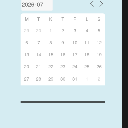
M
T
K
T
P
L
S
29
30
1
2
3
4
5
6
7
8
9
10
11
12
13
14
15
16
17
18
19
20
21
22
23
24
25
26
27
28
29
30
31
1
2