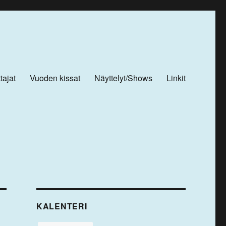
tajat
Vuoden kissat
Näyttelyt/Shows
Linkit
KALENTERI