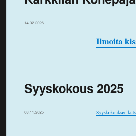
Julkaistu
14.02.2026
Ilmoita ki
Syyskokous 2025
Julkaistu
08.11.2025
Syyskokouksen kuts