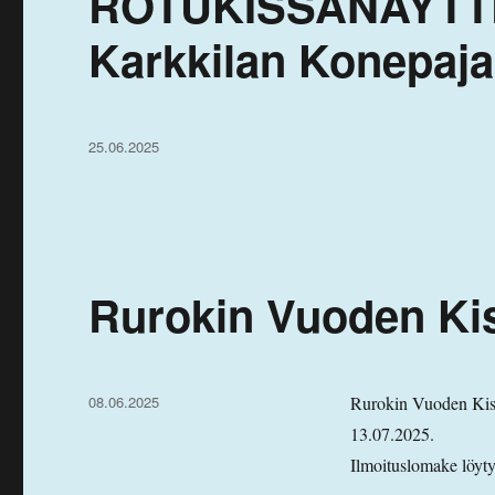
ROTUKISSANÄYTTEL
Karkkilan Konepajah
Julkaistu
25.06.2025
Rurokin Vuoden Kis
Julkaistu
08.06.2025
Rurokin Vuoden Kissa
13.07.2025.
Ilmoituslomake löyt