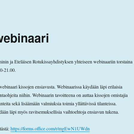
webinaari
inin ja Eteläisen Rotukissayhdistyksen yhteiseen webinaariin torstaina
30-21.00.
binaari kissojen ensiavusta. Webinaarissa käydään läpi erilaisia
mintaohjeita niihin. Webinaarin tavoitteena on auttaa kissojen omistajia
nteita sekä lisäämään valmiuksia toimia yllättävissä tilanteissa.
än läpi myös ravitsemuksellisia vaihtoehtoja ensiavun tukena.
tästä:
https://forms.office.com/r/mgEwN1UWdn