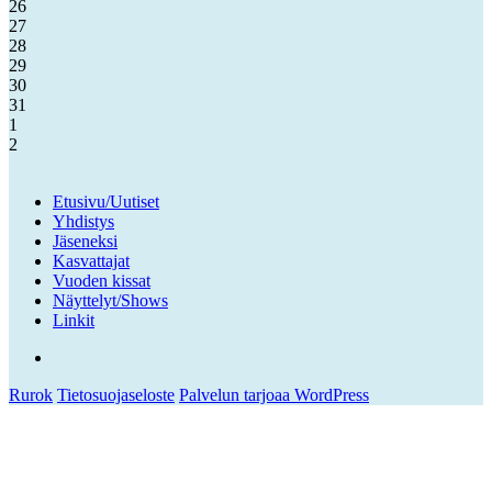
26
27
28
29
30
31
1
2
Etusivu/Uutiset
Yhdistys
Jäseneksi
Kasvattajat
Vuoden kissat
Näyttelyt/Shows
Linkit
Facebook
Rurok
Tietosuojaseloste
Palvelun tarjoaa WordPress