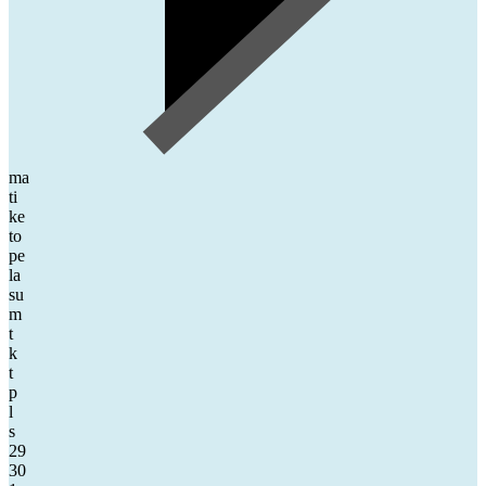
ma
ti
ke
to
pe
la
su
m
t
k
t
p
l
s
29
30