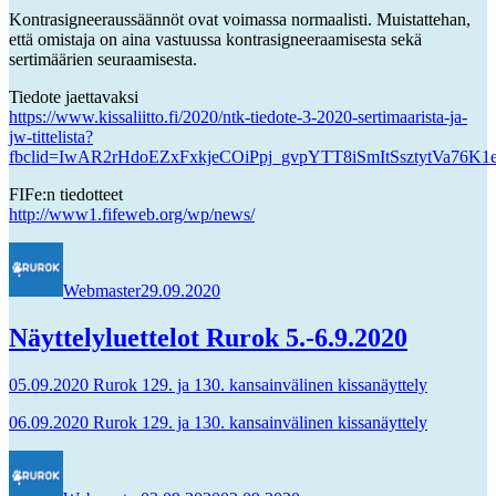
Kontrasigneeraussäännöt ovat voimassa normaalisti. Muistattehan,
että omistaja on aina vastuussa kontrasigneeraamisesta sekä
sertimäärien seuraamisesta.
Tiedote jaettavaksi
https://www.kissaliitto.fi/2020/ntk-tiedote-3-2020-sertimaarista-ja-
jw-tittelista?
fbclid=IwAR2rHdoEZxFxkjeCOiPpj_gvpYTT8iSmItSsztytVa76K1
FIFe:n tiedotteet
http://www1.fifeweb.org/wp/news/
Kirjoittaja
Julkaistu
Webmaster
29.09.2020
Näyttelyluettelot Rurok 5.-6.9.2020
05.09.2020 Rurok 129. ja 130. kansainvälinen kissanäyttely
06.09.2020 Rurok 129. ja 130. kansainvälinen kissanäyttely
Kirjoittaja
Julkaistu