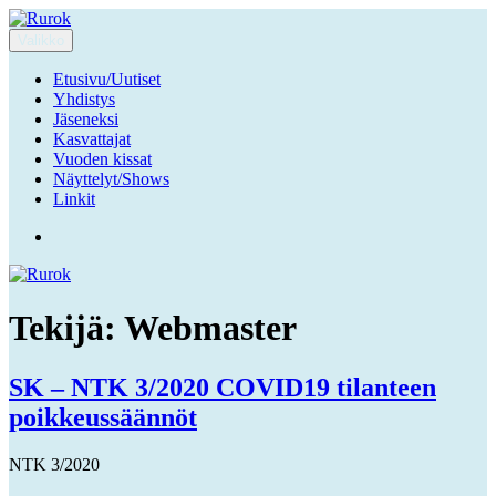
Siirry
sisältöön
Valikko
Rurok
Ruuhka-Suomen Rotukissayhdistys
Etusivu/Uutiset
Yhdistys
Jäseneksi
Kasvattajat
Vuoden kissat
Näyttelyt/Shows
Linkit
Facebook
Tekijä:
Webmaster
SK – NTK 3/2020 COVID19 tilanteen
poikkeussäännöt
NTK 3/2020