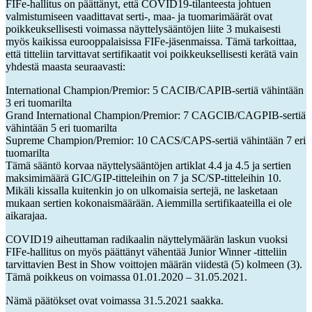
FIFe-hallitus on päättänyt, että COVID19-tilanteesta johtuen
valmistumiseen vaadittavat serti-, maa- ja tuomarimäärät ovat
poikkeuksellisesti voimassa näyttelysääntöjen liite 3 mukaisesti
myös kaikissa eurooppalaisissa FIFe-jäsenmaissa. Tämä tarkoittaa,
että titteliin tarvittavat sertifikaatit voi poikkeuksellisesti kerätä vain
yhdestä maasta seuraavasti:
International Champion/Premior: 5 CACIB/CAPIB-sertiä vähintään
3 eri tuomarilta
Grand International Champion/Premior: 7 CAGCIB/CAGPIB-sertiä
vähintään 5 eri tuomarilta
Supreme Champion/Premior: 10 CACS/CAPS-sertiä vähintään 7 eri
tuomarilta
Tämä sääntö korvaa näyttelysääntöjen artiklat 4.4 ja 4.5 ja sertien
maksimimäärä GIC/GIP-titteleihin on 7 ja SC/SP-titteleihin 10.
Mikäli kissalla kuitenkin jo on ulkomaisia sertejä, ne lasketaan
mukaan sertien kokonaismäärään. Aiemmilla sertifikaateilla ei ole
aikarajaa.
COVID19 aiheuttaman radikaalin näyttelymäärän laskun vuoksi
FIFe-hallitus on myös päättänyt vähentää Junior Winner -titteliin
tarvittavien Best in Show voittojen määrän viidestä (5) kolmeen (3).
Tämä poikkeus on voimassa 01.01.2020 – 31.05.2021.
Nämä päätökset ovat voimassa 31.5.2021 saakka.