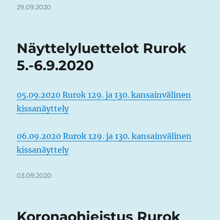
Julkaistu
29.09.2020
Näyttelyluettelot Rurok
5.-6.9.2020
05.09.2020 Rurok 129. ja 130. kansainvälinen
kissanäyttely
06.09.2020 Rurok 129. ja 130. kansainvälinen
kissanäyttely
Julkaistu
03.09.2020
Koronaohjeistus Rurok