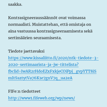
saakka.
Kontrasigneeraussäännöt ovat voimassa
normaalisti. Muistattehan, että omistaja on
aina vastuussa kontrasigneeraamisesta sekä
sertimäärien seuraamisesta.
Tiedote jaettavaksi
https://www.kissaliitto.fi/2020/ntk-tiedote-3-
2020-sertimaarista-ja-jw-tittelista?
fbclid=IwAR2rHdoEZxFxkjeCOiPpj_gvpYTT8iS
mItSsztytVa76K1e7gnV7q_ua2eA
FIFe:n tiedotteet
http://www1.fifeweb.org/wp/news/