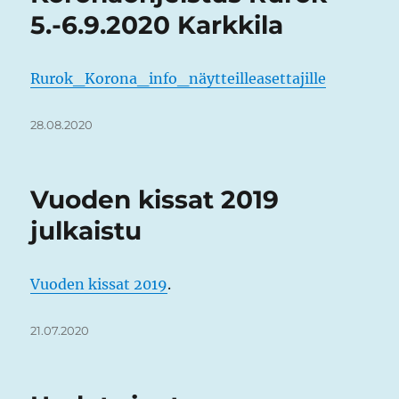
5.-6.9.2020 Karkkila
Rurok_Korona_info_näytteilleasettajille
Julkaistu
28.08.2020
Vuoden kissat 2019
julkaistu
Vuoden kissat 2019
.
Julkaistu
21.07.2020