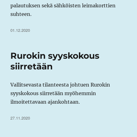
palautuksen sekä sähköisten leimakorttien
suhteen.
Julkaistu
01.12.2020
Rurokin syyskokous
siirretään
Vallitsevasta tilanteesta johtuen Rurokin
syyskokous siirretään myöhemmin
ilmoitettavaan ajankohtaan.
Julkaistu
27.11.2020