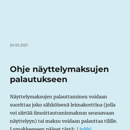
Julkaistu
24.03.2021
Ohje näyttelymaksujen
palautukseen
Näyttelymaksujen palauttaminen voidaan
suorittaa joko sähköisenä leimakorttina (jolla
voi siirtää ilmoittautumismaksun seuraavaan
näyttelyyn) tai maksu voidaan palauttaa tilille.
Lomakkeeseen pääset tästä:
Linkki