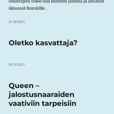
omistajien tulee olla Rurokin jäseniä ja antanut
äänensä Rurokille.
Julkaistu
21.06.2021
Oletko kasvattaja?
Julkaistu
24.03.2021
Queen –
jalostusnaaraiden
vaativiin tarpeisiin