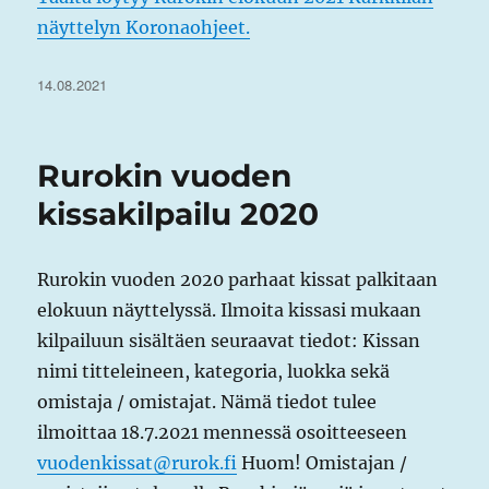
näyttelyn Koronaohjeet.
Julkaistu
14.08.2021
Rurokin vuoden
kissakilpailu 2020
Rurokin vuoden 2020 parhaat kissat palkitaan
elokuun näyttelyssä. Ilmoita kissasi mukaan
kilpailuun sisältäen seuraavat tiedot: Kissan
nimi titteleineen, kategoria, luokka sekä
omistaja / omistajat. Nämä tiedot tulee
ilmoittaa 18.7.2021 mennessä osoitteeseen
vuodenkissat@rurok.fi
Huom! Omistajan /