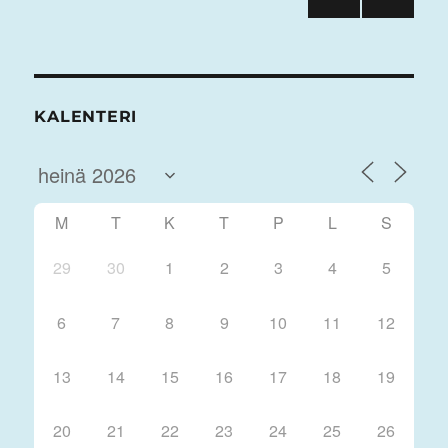
EDEL
SEU
sivutus
LINE
RAA
N
VA
SIVU
SIVU
KALENTERI
M
T
K
T
P
L
S
29
30
1
2
3
4
5
6
7
8
9
10
11
12
13
14
15
16
17
18
19
20
21
22
23
24
25
26