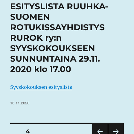
ESITYSLISTA RUUHKA-
SUOMEN
ROTUKISSAYHDISTYS
RUROK ry:n
SYYSKOKOUKSEEN
SUNNUNTAINA 29.11.
2020 klo 17.00
Syyskokouksen esityslista
Julkaistu
16.11.2020
Artikkelien
SIVU
4