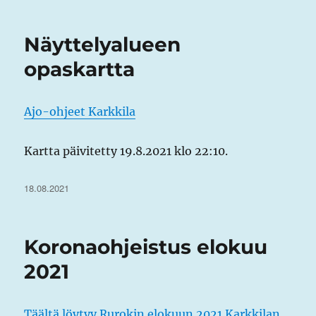
Näyttelyalueen
opaskartta
Ajo-ohjeet Karkkila
Kartta päivitetty 19.8.2021 klo 22:10.
Julkaistu
18.08.2021
Koronaohjeistus elokuu
2021
Täältä löytyy Rurokin elokuun 2021 Karkkilan