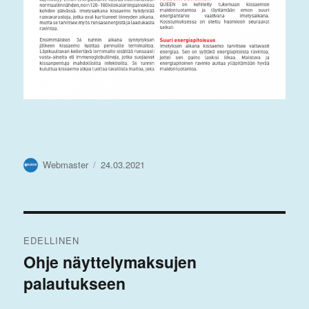
Kirjoittaja
Julkaistu
Webmaster
24.03.2021
Artikkelien
EDELLINEN
selaus
Ohje näyttelymaksujen
Edellinen
palautukseen
artikkeli: