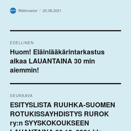
Kirjoittaja
Julkaistu
Webmaster
20.08.2021
Artikkelien
EDELLINEN
selaus
Huom! Eläinlääkärintarkastus
Edellinen
alkaa LAUANTAINA 30 min
artikkeli:
aiemmin!
SEURAAVA
ESITYSLISTA RUUHKA-SUOMEN
Seuraava
ROTUKISSAYHDISTYS RUROK
artikkeli:
ry:n SYYSKOKOUKSEEN