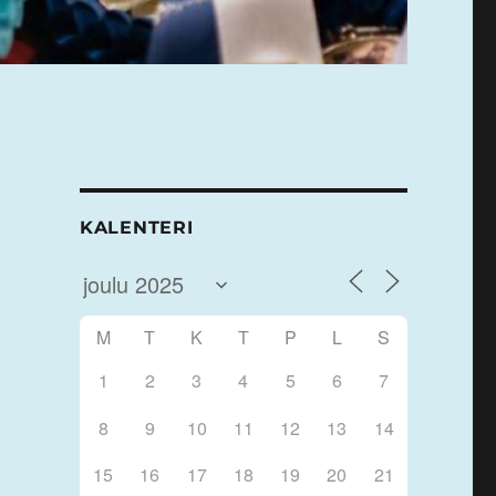
KALENTERI
M
T
K
T
P
L
S
1
2
3
4
5
6
7
8
9
10
11
12
13
14
15
16
17
18
19
20
21