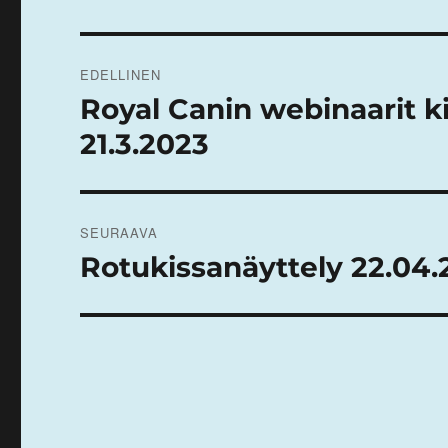
Artikkelien
EDELLINEN
selaus
Royal Canin webinaarit ki
Edellinen
artikkeli:
21.3.2023
SEURAAVA
Rotukissanäyttely 22.04.
Seuraava
artikkeli: