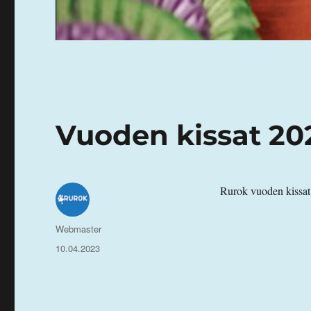
Vuoden kissat 20
Rurok vuoden kissat
Kirjoittaja
Webmaster
Julkaistu
10.04.2023