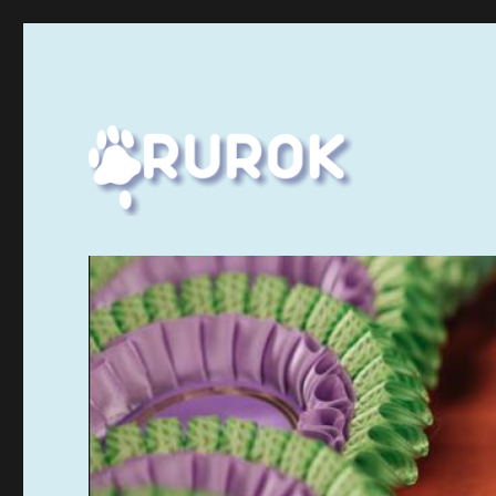
Ruuhka-Suomen Rotukissayhdistys
Rurok