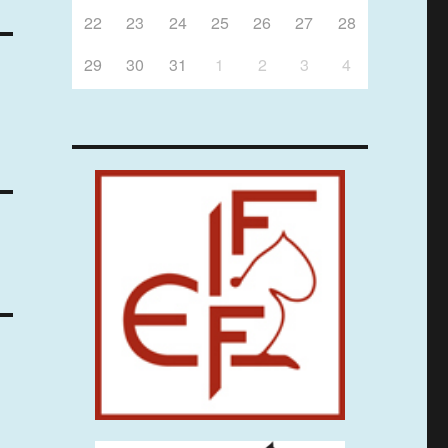
22
23
24
25
26
27
28
29
30
31
1
2
3
4