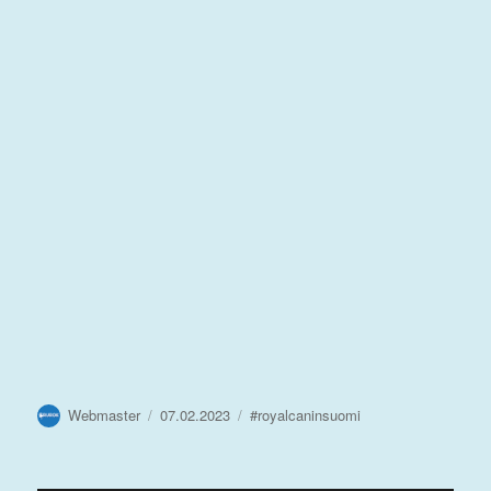
Kirjoittaja
Julkaistu
Avainsanat
Webmaster
07.02.2023
#royalcaninsuomi