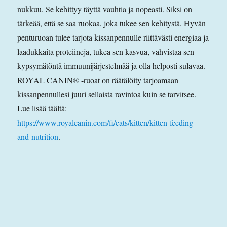
nukkuu. Se kehittyy täyttä vauhtia ja nopeasti. Siksi on
tärkeää, että se saa ruokaa, joka tukee sen kehitystä. Hyvän
penturuoan tulee tarjota kissanpennulle riittävästi energiaa ja
laadukkaita proteiineja, tukea sen kasvua, vahvistaa sen
kypsymätöntä immuunijärjestelmää ja olla helposti sulavaa.
ROYAL CANIN® -ruoat on räätälöity tarjoamaan
kissanpennullesi juuri sellaista ravintoa kuin se tarvitsee.
Lue lisää täältä:
https://www.royalcanin.com/fi/cats/kitten/kitten-feeding-
and-nutrition
.