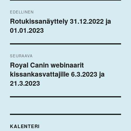
Artikkelien
EDELLINEN
selaus
Rotukissanäyttely 31.12.2022 ja
Edellinen
01.01.2023
artikkeli:
SEURAAVA
Royal Canin webinaarit
Seuraava
kissankasvattajille 6.3.2023 ja
artikkeli:
21.3.2023
KALENTERI