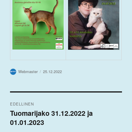
Kirjoittaja
Julkaistu
Webmaster
25.12.2022
Artikkelien
EDELLINEN
selaus
Tuomarijako 31.12.2022 ja
Edellinen
01.01.2023
artikkeli: