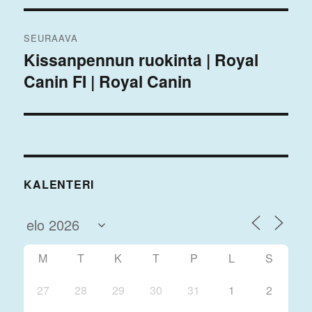
SEURAAVA
Kissanpennun ruokinta | Royal
Seuraava
Canin FI | Royal Canin
artikkeli:
KALENTERI
M
T
K
T
P
L
S
27
28
29
30
31
1
2