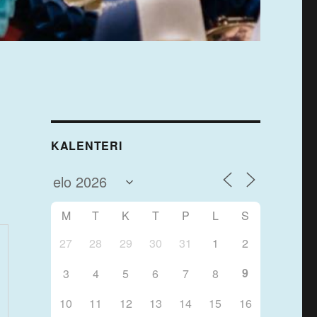
KALENTERI
M
T
K
T
P
L
S
27
28
29
30
31
1
2
9
3
4
5
6
7
8
10
11
12
13
14
15
16