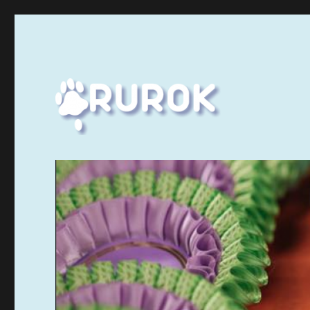
Ruuhka-Suomen Rotukissayhdistys
Rurok