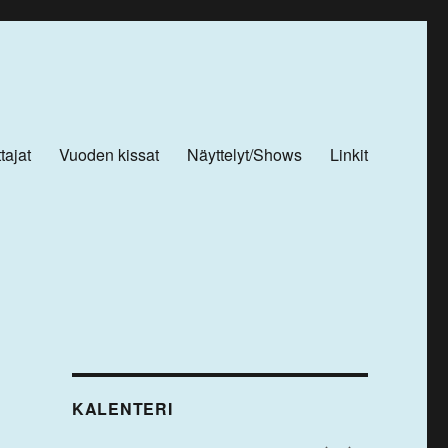
tajat
Vuoden kissat
Näyttelyt/Shows
Linkit
KALENTERI