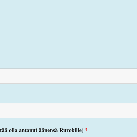
itää olla antanut äänensä Rurokille)
*