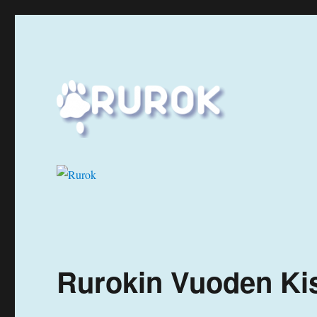
Ruuhka-Suomen Rotukissayhdistys
Rurok
Rurokin Vuoden Ki