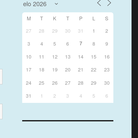
M
T
K
T
P
L
S
27
28
29
30
31
1
2
7
3
4
5
6
8
9
10
11
12
13
14
15
16
17
18
19
20
21
22
23
24
25
26
27
28
29
30
31
1
2
3
4
5
6