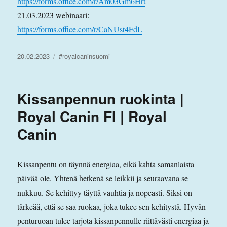
https://forms.office.com/r/Am03Gm6Hrt
21.03.2023 webinaari:
https://forms.office.com/r/CaNUst4FdL
Julkaistu
Avainsanat
20.02.2023
#royalcaninsuomi
Kissanpennun ruokinta |
Royal Canin FI | Royal
Canin
Kissanpentu on täynnä energiaa, eikä kahta samanlaista
päivää ole. Yhtenä hetkenä se leikkii ja seuraavana se
nukkuu. Se kehittyy täyttä vauhtia ja nopeasti. Siksi on
tärkeää, että se saa ruokaa, joka tukee sen kehitystä. Hyvän
penturuoan tulee tarjota kissanpennulle riittävästi energiaa ja