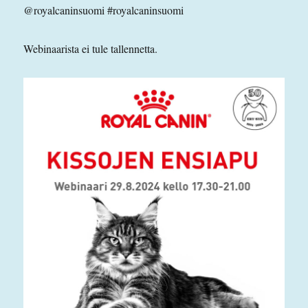
@royalcaninsuomi #royalcaninsuomi
Webinaarista ei tule tallennetta.