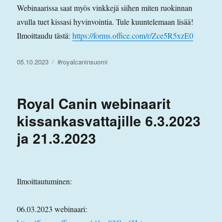
Webinaarissa saat myös vinkkejä siihen miten ruokinnan
avulla tuet kissasi hyvinvointia. Tule kuuntelemaan lisää!
Ilmoittaudu tästä:
https://forms.office.com/r/Zce5R5xzE0
Julkaistu
Avainsanat
05.10.2023
#royalcaninsuomi
Royal Canin webinaarit
kissankasvattajille 6.3.2023
ja 21.3.2023
Ilmoittautuminen:
06.03.2023 webinaari: