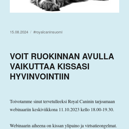
Julkaistu
Avainsanat
15.08.2024
#royalcaninsuomi
VOIT RUOKINNAN AVULLA
VAIKUTTAA KISSASI
HYVINVOINTIIN
Toivotamme sinut tervetulleeksi Royal Caninin tarjoamaan
webinaariin keskiviikkona 11.10.2023 kello 18.00-19.30.
Webinaarin aiheena on kissan ylipaino ja virtsatieongelmat.