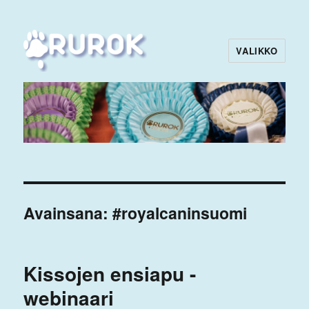
VALIKKO
Rurok
Avainsana:
#royalcaninsuomi
Kissojen ensiapu -
webinaari