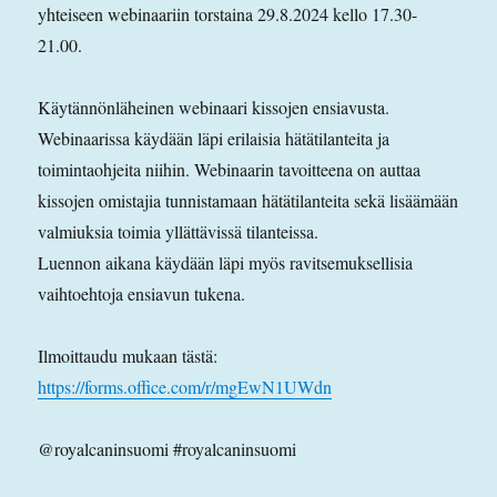
yhteiseen webinaariin torstaina 29.8.2024 kello 17.30-
21.00.
Käytännönläheinen webinaari kissojen ensiavusta.
Webinaarissa käydään läpi erilaisia hätätilanteita ja
toimintaohjeita niihin. Webinaarin tavoitteena on auttaa
kissojen omistajia tunnistamaan hätätilanteita sekä lisäämään
valmiuksia toimia yllättävissä tilanteissa.
Luennon aikana käydään läpi myös ravitsemuksellisia
vaihtoehtoja ensiavun tukena.
Ilmoittaudu mukaan tästä:
https://forms.office.com/r/mgEwN1UWdn
@royalcaninsuomi #royalcaninsuomi