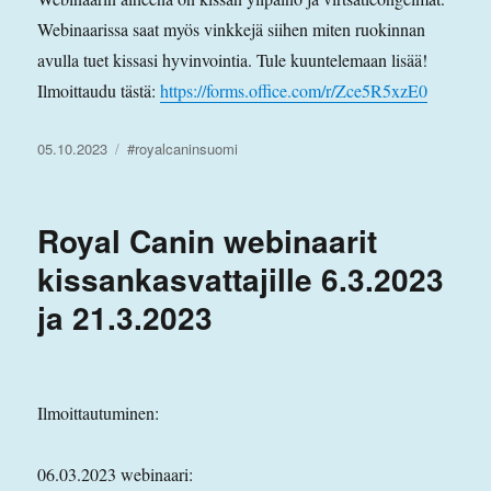
Webinaarissa saat myös vinkkejä siihen miten ruokinnan
avulla tuet kissasi hyvinvointia. Tule kuuntelemaan lisää!
Ilmoittaudu tästä:
https://forms.office.com/r/Zce5R5xzE0
Julkaistu
Avainsanat
05.10.2023
#royalcaninsuomi
Royal Canin webinaarit
kissankasvattajille 6.3.2023
ja 21.3.2023
Ilmoittautuminen:
06.03.2023 webinaari: