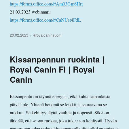
https://forms.office.com/r/Am03Gm6Hrt
21.03.2023 webinaari:
https://forms.office.com/r/CaNUst4FdL
Julkaistu
Avainsanat
20.02.2023
#royalcaninsuomi
Kissanpennun ruokinta |
Royal Canin FI | Royal
Canin
Kissanpentu on täynnä energiaa, eikä kahta samanlaista
päivää ole. Yhtenä hetkenä se leikkii ja seuraavana se
nukkuu. Se kehittyy täyttä vauhtia ja nopeasti. Siksi on
tärkeää, että se saa ruokaa, joka tukee sen kehitystä. Hyvän
penturuoan tulee tarjota kissanpennulle riittävästi energiaa ja