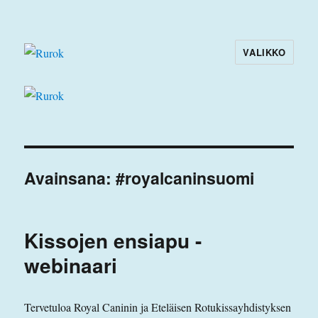
VALIKKO
Rurok
Avainsana:
#royalcaninsuomi
Kissojen ensiapu -
webinaari
Tervetuloa Royal Caninin ja Eteläisen Rotukissayhdistyksen