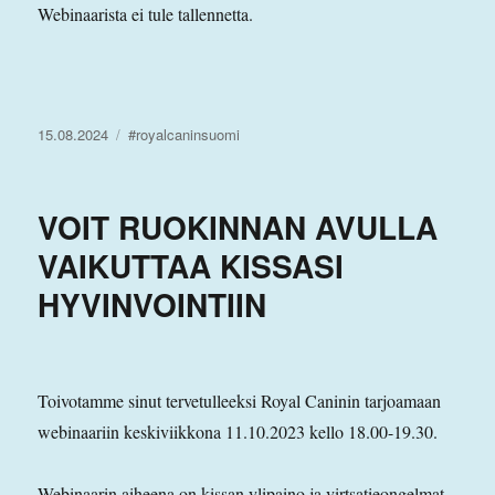
Webinaarista ei tule tallennetta.
Julkaistu
Avainsanat
15.08.2024
#royalcaninsuomi
VOIT RUOKINNAN AVULLA
VAIKUTTAA KISSASI
HYVINVOINTIIN
Toivotamme sinut tervetulleeksi Royal Caninin tarjoamaan
webinaariin keskiviikkona 11.10.2023 kello 18.00-19.30.
Webinaarin aiheena on kissan ylipaino ja virtsatieongelmat.