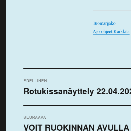
Tuomarijako
Ajo-ohjeet Karkkila
Artikkelien
EDELLINEN
selaus
Rotukissanäyttely 22.04.20
Edellinen
artikkeli:
SEURAAVA
VOIT RUOKINNAN AVULLA 
Seuraava