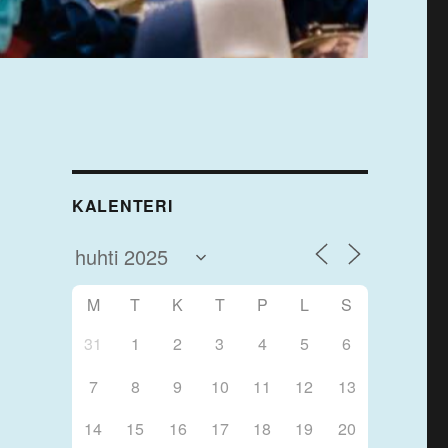
KALENTERI
M
T
K
T
P
L
S
31
1
2
3
4
5
6
7
8
9
10
11
12
13
14
15
16
17
18
19
20