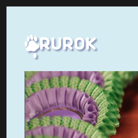
Ruuhka-Suomen Rotukissayhdistys
Rurok