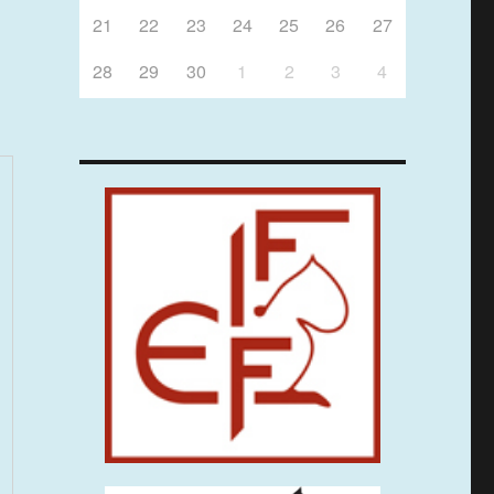
21
22
23
24
25
26
27
28
29
30
1
2
3
4