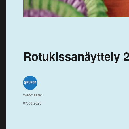
Rotukissanäyttely 2
Kirjoittaja
Webmaster
Julkaistu
07.08.2023