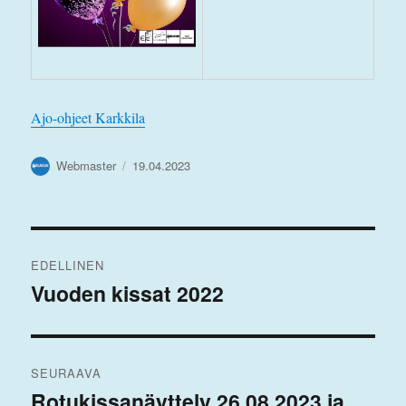
Ajo-ohjeet Karkkila
Kirjoittaja
Julkaistu
Webmaster
19.04.2023
Artikkelien
EDELLINEN
selaus
Vuoden kissat 2022
Edellinen
artikkeli:
SEURAAVA
Rotukissanäyttely 26.08.2023 ja
Seuraava