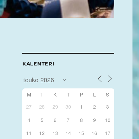
KALENTERI
M
T
K
T
P
L
S
27
28
29
30
1
2
3
4
5
6
7
8
9
10
11
12
13
14
15
16
17