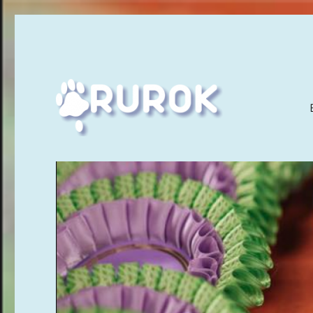
Ruuhka-Suomen Rotukissayhdistys
Rurok