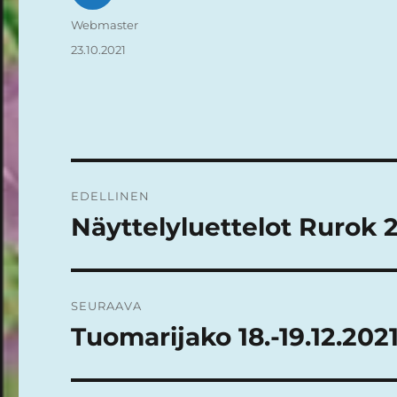
Kirjoittaja
Webmaster
Julkaistu
23.10.2021
Artikkelien
EDELLINEN
selaus
Näyttelyluettelot Rurok 2
Edellinen
artikkeli:
SEURAAVA
Tuomarijako 18.-19.12.202
Seuraava
artikkeli: