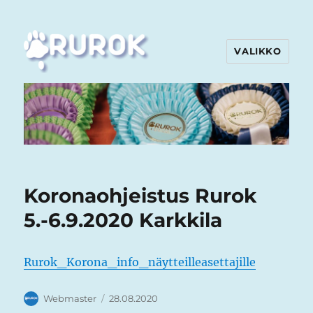
VALIKKO
Rurok
Koronaohjeistus Rurok
5.-6.9.2020 Karkkila
Rurok_Korona_info_näytteilleasettajille
Kirjoittaja
Julkaistu
Webmaster
28.08.2020