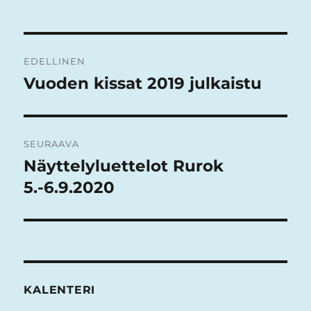
Artikkelien
EDELLINEN
selaus
Vuoden kissat 2019 julkaistu
Edellinen
artikkeli:
SEURAAVA
Näyttelyluettelot Rurok
Seuraava
artikkeli:
5.-6.9.2020
KALENTERI