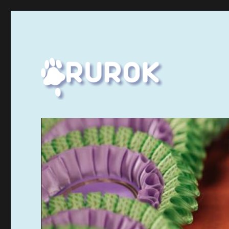
Ruuhka-Suomen Rotukissayhdistys
Rurok