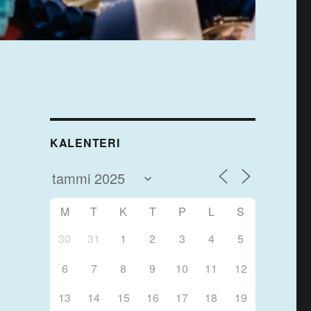
KALENTERI
M
T
K
T
P
L
S
30
31
1
2
3
4
5
6
7
8
9
10
11
12
13
14
15
16
17
18
19