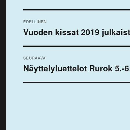
Artikkelien
EDELLINEN
selaus
Vuoden kissat 2019 julkais
Edellinen
artikkeli:
SEURAAVA
Näyttelyluettelot Rurok 5.-
Seuraava
artikkeli: