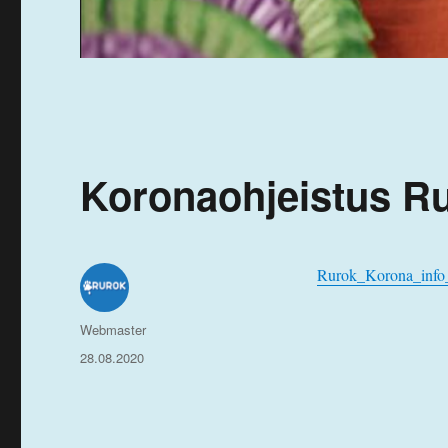
Koronaohjeistus Ru
Rurok_Korona_info_nä
Kirjoittaja
Webmaster
Julkaistu
28.08.2020