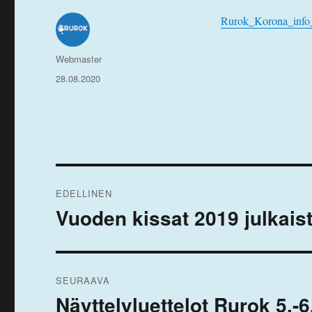
Rurok_Korona_info_nä
Kirjoittaja
Webmaster
Julkaistu
28.08.2020
Artikkelien
EDELLINEN
selaus
Vuoden kissat 2019 julkais
Edellinen
artikkeli:
SEURAAVA
Näyttelyluettelot Rurok 5.-
Seuraava