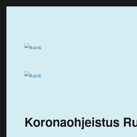
Ruuhka-Suomen Rotukissayhdistys
Rurok
Koronaohjeistus Ru