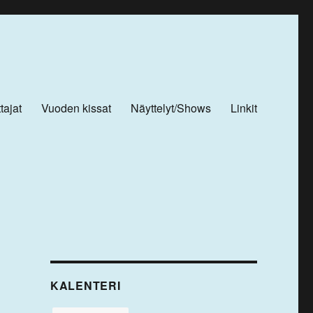
tajat
Vuoden kissat
Näyttelyt/Shows
Linkit
KALENTERI