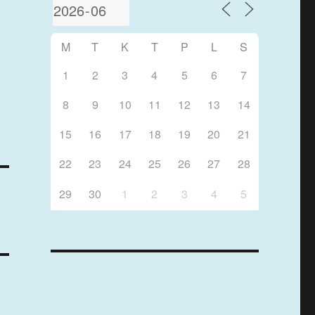
M
T
K
T
P
L
S
1
2
3
4
5
6
7
8
9
10
11
12
13
14
15
16
17
18
19
20
21
22
23
24
25
26
27
28
29
30
1
2
3
4
5