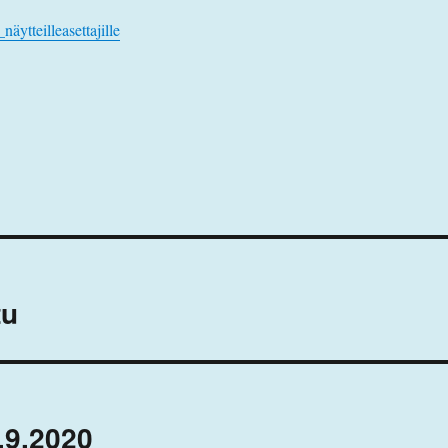
ytteilleasettajille
tu
6.9.2020