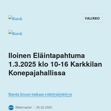
VALIKKO
Rurok
Iloinen Eläintapahtuma
1.3.2025 klo 10-16 Karkkilan
Konepajahallissa
Ilmoita kissasi mukaan esittelynäyttelyyn
Kirjoittaja
Julkaistu
Webmaster
05.02.2025