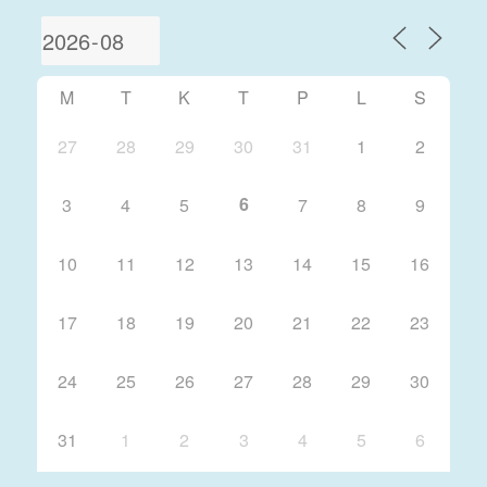
M
T
K
T
P
L
S
27
28
29
30
31
1
2
6
3
4
5
7
8
9
10
11
12
13
14
15
16
17
18
19
20
21
22
23
24
25
26
27
28
29
30
31
1
2
3
4
5
6