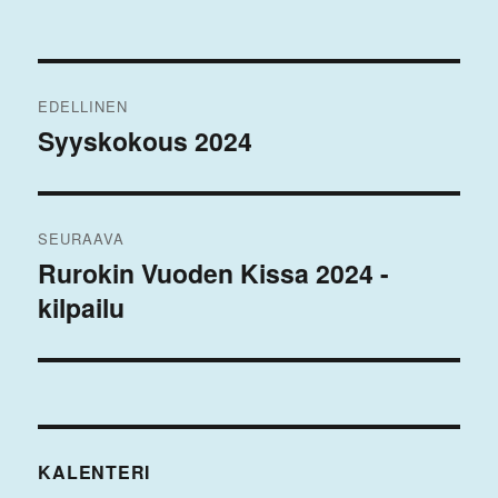
Artikkelien
EDELLINEN
selaus
Syyskokous 2024
Edellinen
artikkeli:
SEURAAVA
Rurokin Vuoden Kissa 2024 -
Seuraava
kilpailu
artikkeli:
KALENTERI