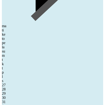
ma
ti
ke
to
pe
la
su
m
t
k
t
p
l
s
27
28
29
30
31