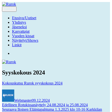
Siirry
sisältöön
Valikko
Rurok
Ruuhka-Suomen Rotukissayhdistys
Etusivu/Uutiset
Yhdistys
Jäseneksi
Kasvattajat
Vuoden kissat
Näyttelyt/Shows
Linkit
Facebook
Syyskokous 2024
Kokouskutsu Rurok syyskokous 2024
Kirjoittaja
Julkaistu
Webmaster
09.12.2024
Artikkelien
Edellinen
Edellinen
Rotukissanäyttely 24.08.2024 ja 25.08.2024
Seuraava
artikkeli:
Seuraava
Iloinen Eläintapahtuma 1.3.2025 klo 10-16 Karkkilan