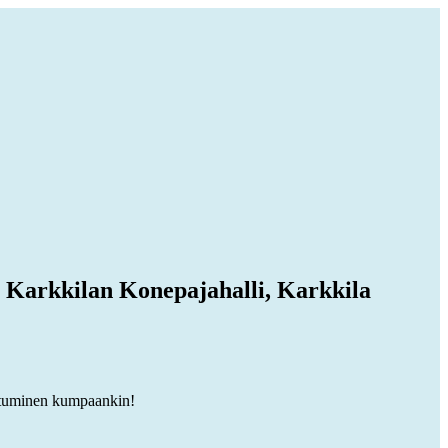
kkilan Konepajahalli, Karkkila
autuminen kumpaankin!