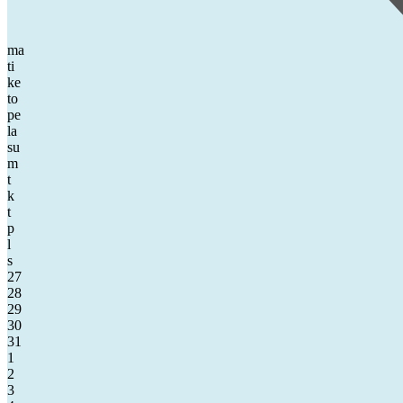
ma
ti
ke
to
pe
la
su
m
t
k
t
p
l
s
27
28
29
30
31
1
2
3