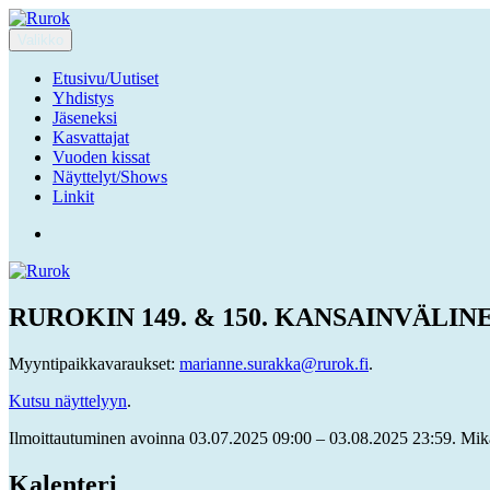
Siirry
sisältöön
Valikko
Rurok
Ruuhka-Suomen Rotukissayhdistys
Etusivu/Uutiset
Yhdistys
Jäseneksi
Kasvattajat
Vuoden kissat
Näyttelyt/Shows
Linkit
Facebook
RUROKIN 149. & 150. KANSAINVÄLINEN 
Myyntipaikkavaraukset:
marianne.surakka@rurok.fi
.
Kutsu näyttelyyn
.
Ilmoittautuminen avoinna 03.07.2025 09:00 – 03.08.2025 23:59. Mikäl
Kalenteri