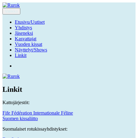
Siirry
sisältöön
Valikko
Rurok
Ruuhka-Suomen Rotukissayhdistys
Etusivu/Uutiset
Yhdistys
Jäseneksi
Kasvattajat
Vuoden kissat
Näyttelyt/Shows
Linkit
Facebook
Linkit
Kattojärjestöt:
Fife Fédération Internationale Féline
Suomen kissaliitto
Suomalaiset rotukissayhdistykset: