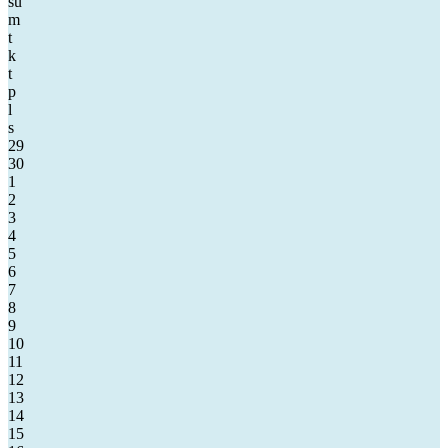
su
m
t
k
t
p
l
s
29
30
1
2
3
4
5
6
7
8
9
10
11
12
13
14
15