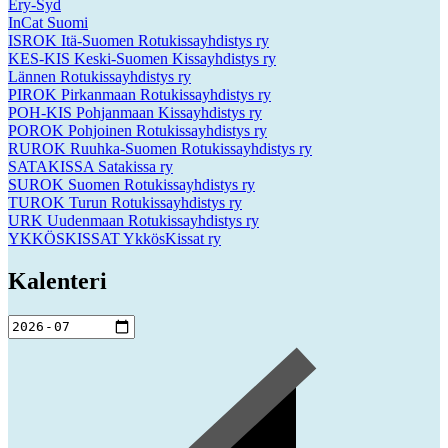
Ery-Syd
InCat Suomi
ISROK Itä-Suomen Rotukissayhdistys ry
KES-KIS Keski-Suomen Kissayhdistys ry
Lännen Rotukissayhdistys ry
PIROK Pirkanmaan Rotukissayhdistys ry
POH-KIS Pohjanmaan Kissayhdistys ry
POROK Pohjoinen Rotukissayhdistys ry
RUROK Ruuhka-Suomen Rotukissayhdistys ry
SATAKISSA Satakissa ry
SUROK Suomen Rotukissayhdistys ry
TUROK Turun Rotukissayhdistys ry
URK Uudenmaan Rotukissayhdistys ry
YKKÖSKISSAT YkkösKissat ry
Kalenteri