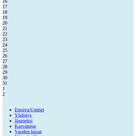
16
17
18
19
20
21
22
23
24
25
26
27
28
29
30
31
1
2
Etusivu/Uutiset
Yhdistys
Jäseneksi
Kasvattajat
Vuoden kissat