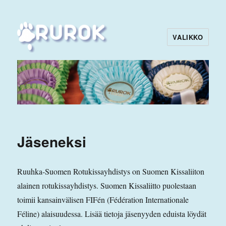
VALIKKO
Rurok
Jäseneksi
Ruuhka-Suomen Rotukissayhdistys on Suomen Kissaliiton
alainen rotukissayhdistys. Suomen Kissaliitto puolestaan
toimii kansainvälisen FIFén (Fédération Internationale
Féline) alaisuudessa. Lisää tietoja jäsenyyden eduista löydät