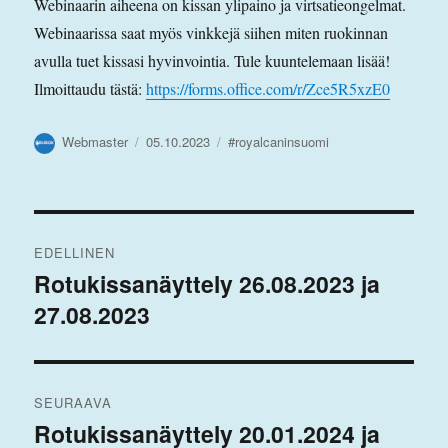
Webinaarin aiheena on kissan ylipaino ja virtsatieongelmat.
Webinaarissa saat myös vinkkejä siihen miten ruokinnan
avulla tuet kissasi hyvinvointia. Tule kuuntelemaan lisää!
Ilmoittaudu tästä:
https://forms.office.com/r/Zce5R5xzE0
Kirjoittaja
Julkaistu
Avainsanat
Webmaster
05.10.2023
#royalcaninsuomi
Artikkelien
EDELLINEN
selaus
Rotukissanäyttely 26.08.2023 ja
Edellinen
27.08.2023
artikkeli:
SEURAAVA
Rotukissanäyttely 20.01.2024 ja
Seuraava