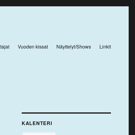
tajat
Vuoden kissat
Näyttelyt/Shows
Linkit
KALENTERI