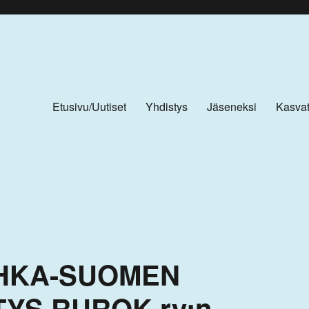
Etusivu/Uutiset
Yhdistys
Jäseneksi
Kasvat
UHKA-SUOMEN
YS RUROK ry:n