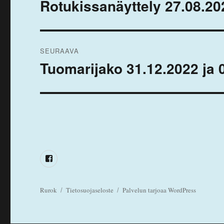
selaus
Rotukissanäyttely 27.08.20
Edellinen
artikkeli:
SEURAAVA
Tuomarijako 31.12.2022 ja 
Seuraava
artikkeli:
Facebook
Rurok
Tietosuojaseloste
Palvelun tarjoaa WordPress