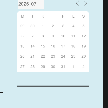
M
T
K
T
P
L
S
29
30
1
2
3
4
5
6
7
8
9
10
11
12
13
14
15
16
17
18
19
20
21
22
23
24
25
26
27
28
29
30
31
1
2