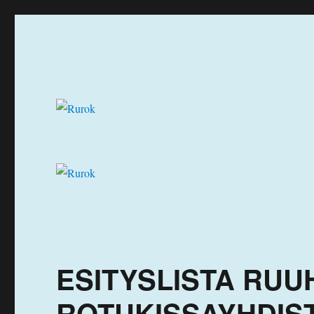
Ruuhka-Suomen Rotukissayhdistys
Rurok
ESITYSLISTA RU
ROTUKISSAYHDIST