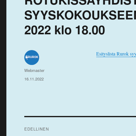
SYYSKOKOUKSEEN
2022 klo 18.00
Esityslista Rurok s
Kirjoittaja
Webmaster
Julkaistu
16.11.2022
Artikkelien
EDELLINEN