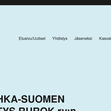
Etusivu/Uutiset
Yhdistys
Jäseneksi
Kasvat
UHKA-SUOMEN
YS RUROK ry:n