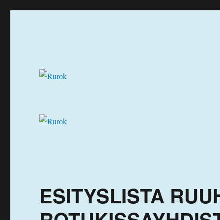
Ruuhka-Suomen Rotukissayhdistys
Rurok
ESITYSLISTA RU
ROTUKISSAYHDIST