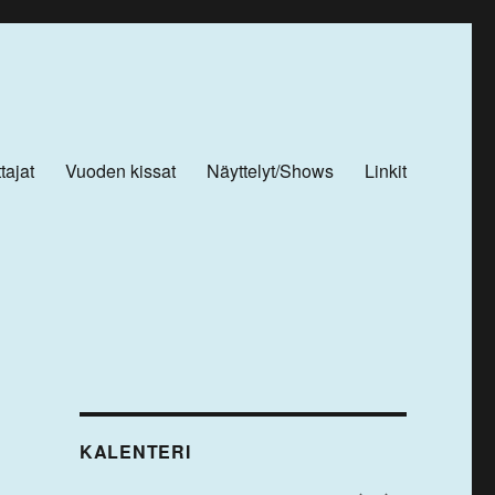
tajat
Vuoden kissat
Näyttelyt/Shows
Linkit
KALENTERI