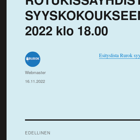
SYYSKOKOUKSEEN
2022 klo 18.00
Esityslista Rurok s
Kirjoittaja
Webmaster
Julkaistu
16.11.2022
Artikkelien
EDELLINEN