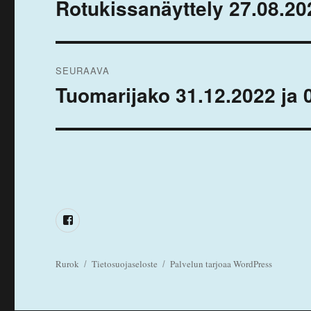
selaus
Rotukissanäyttely 27.08.20
Edellinen
artikkeli:
SEURAAVA
Tuomarijako 31.12.2022 ja 
Seuraava
artikkeli:
Facebook
Rurok
Tietosuojaseloste
Palvelun tarjoaa WordPress