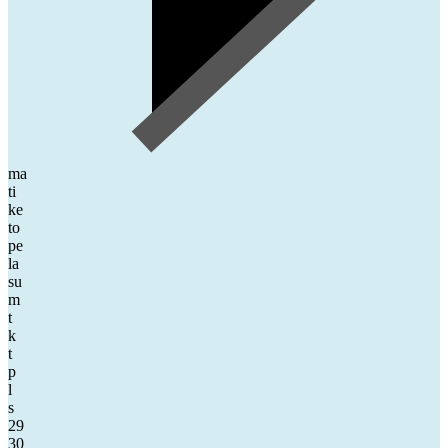
ma
ti
ke
to
pe
la
su
m
t
k
t
p
l
s
29
30