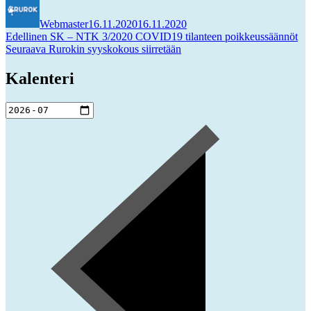
Webmaster
16.11.2020
16.11.2020
Artikkelien
Edellinen
Edellinen
SK – NTK 3/2020 COVID19 tilanteen poikkeussäännöt
Seuraava
artikkeli:
Seuraava
Rurokin syyskokous siirretään
selaus
artikkeli:
Kalenteri