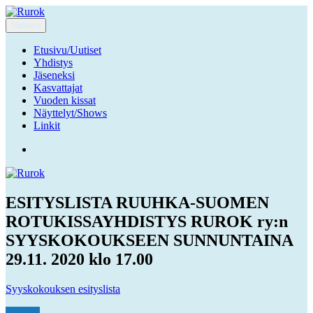
Siirry
sisältöön
Valikko
Rurok
Ruuhka-Suomen Rotukissayhdistys
Etusivu/Uutiset
Yhdistys
Jäseneksi
Kasvattajat
Vuoden kissat
Näyttelyt/Shows
Linkit
Facebook
ESITYSLISTA RUUHKA-SUOMEN
ROTUKISSAYHDISTYS RUROK ry:n
SYYSKOKOUKSEEN SUNNUNTAINA
29.11. 2020 klo 17.00
Syyskokouksen esityslista
Kirjoittaja
Julkaistu