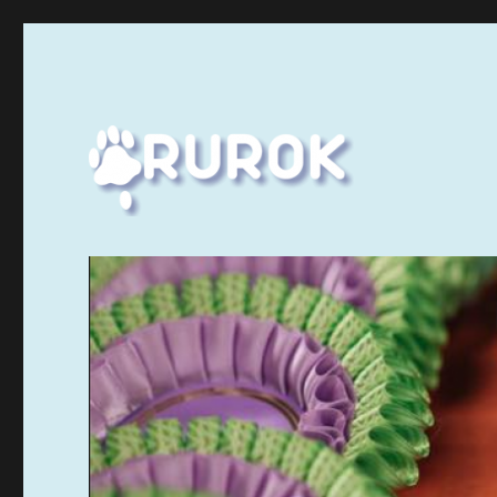
Ruuhka-Suomen Rotukissayhdistys
Rurok