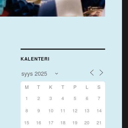
KALENTERI
M
T
K
T
P
L
S
1
2
3
4
5
6
7
8
9
10
11
12
13
14
15
16
17
18
19
20
21