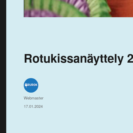
Rotukissanäyttely 2
Kirjoittaja
Webmaster
Julkaistu
17.01.2024