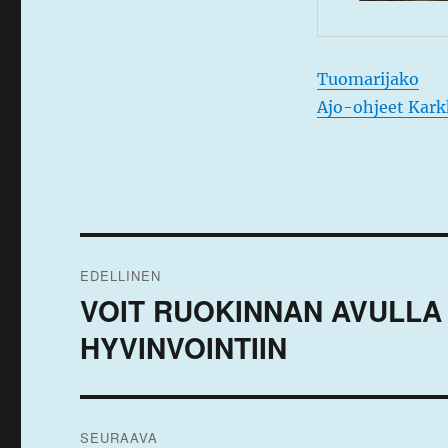
Tuomarijako
Ajo-ohjeet Kark
Artikkelien
EDELLINEN
selaus
VOIT RUOKINNAN AVULLA 
Edellinen
artikkeli:
HYVINVOINTIIN
SEURAAVA