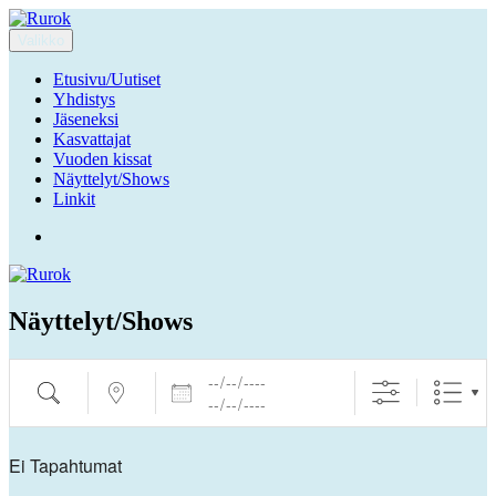
Siirry
sisältöön
Valikko
Rurok
Ruuhka-Suomen Rotukissayhdistys
Etusivu/Uutiset
Yhdistys
Jäseneksi
Kasvattajat
Vuoden kissat
Näyttelyt/Shows
Linkit
Facebook
Näyttelyt/Shows
Päivämäärät
Hae
Lähellä...
Ei Tapahtumat