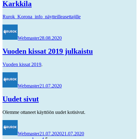
Karkkila
Rurok_Korona_info_näytteilleasettajille
Kirjoittaja
Julkaistu
Webmaster
28.08.2020
Vuoden kissat 2019 julkaistu
Vuoden kissat 2019
.
Kirjoittaja
Julkaistu
Webmaster
21.07.2020
Uudet sivut
Olemme ottaneet käyttöön uudet kotisivut.
Kirjoittaja
Julkaistu
Webmaster
21.07.2020
21.07.2020
Sivu
Sivu
Sivu