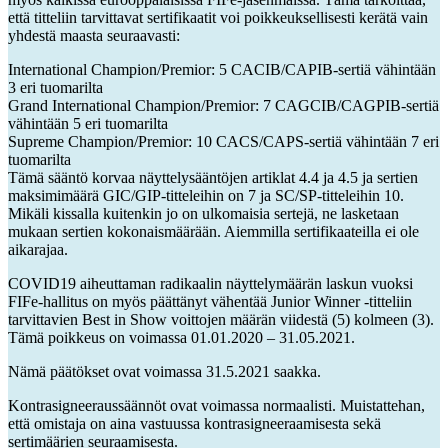
että titteliin tarvittavat sertifikaatit voi poikkeuksellisesti kerätä vain
yhdestä maasta seuraavasti:
International Champion/Premior: 5 CACIB/CAPIB-sertiä vähintään
3 eri tuomarilta
Grand International Champion/Premior: 7 CAGCIB/CAGPIB-sertiä
vähintään 5 eri tuomarilta
Supreme Champion/Premior: 10 CACS/CAPS-sertiä vähintään 7 eri
tuomarilta
Tämä sääntö korvaa näyttelysääntöjen artiklat 4.4 ja 4.5 ja sertien
maksimimäärä GIC/GIP-titteleihin on 7 ja SC/SP-titteleihin 10.
Mikäli kissalla kuitenkin jo on ulkomaisia sertejä, ne lasketaan
mukaan sertien kokonaismäärään. Aiemmilla sertifikaateilla ei ole
aikarajaa.
COVID19 aiheuttaman radikaalin näyttelymäärän laskun vuoksi
FIFe-hallitus on myös päättänyt vähentää Junior Winner -titteliin
tarvittavien Best in Show voittojen määrän viidestä (5) kolmeen (3).
Tämä poikkeus on voimassa 01.01.2020 – 31.05.2021.
Nämä päätökset ovat voimassa 31.5.2021 saakka.
Kontrasigneeraussäännöt ovat voimassa normaalisti. Muistattehan,
että omistaja on aina vastuussa kontrasigneeraamisesta sekä
sertimäärien seuraamisesta.