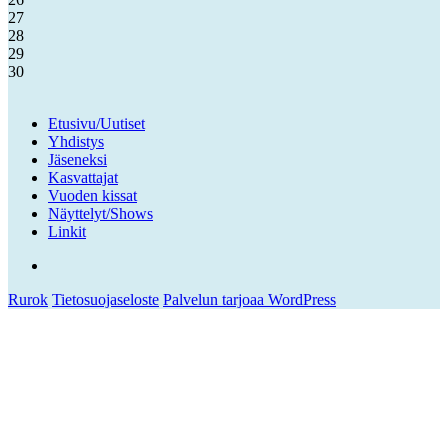
27
28
29
30
Etusivu/Uutiset
Yhdistys
Jäseneksi
Kasvattajat
Vuoden kissat
Näyttelyt/Shows
Linkit
Facebook
Rurok
Tietosuojaseloste
Palvelun tarjoaa WordPress