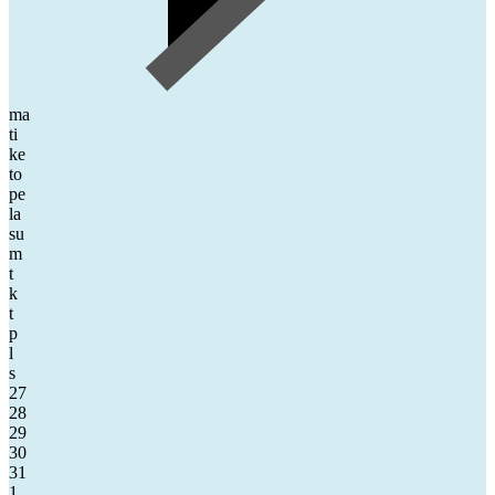
ma
ti
ke
to
pe
la
su
m
t
k
t
p
l
s
27
28
29
30
31
1