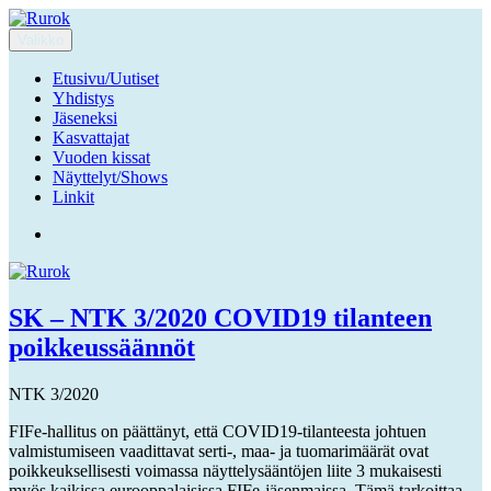
Siirry
sisältöön
Valikko
Ruuhka-Suomen Rotukissayhdistys
Rurok
Etusivu/Uutiset
Yhdistys
Jäseneksi
Kasvattajat
Vuoden kissat
Näyttelyt/Shows
Linkit
Facebook
SK – NTK 3/2020 COVID19 tilanteen
poikkeussäännöt
NTK 3/2020
FIFe-hallitus on päättänyt, että COVID19-tilanteesta johtuen
valmistumiseen vaadittavat serti-, maa- ja tuomarimäärät ovat
poikkeuksellisesti voimassa näyttelysääntöjen liite 3 mukaisesti
myös kaikissa eurooppalaisissa FIFe-jäsenmaissa. Tämä tarkoittaa,