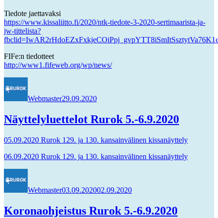
Tiedote jaettavaksi
https://www.kissaliitto.fi/2020/ntk-tiedote-3-2020-sertimaarista-ja-
jw-tittelista?
fbclid=IwAR2rHdoEZxFxkjeCOiPpj_gvpYTT8iSmItSsztytVa76K1
FIFe:n tiedotteet
http://www1.fifeweb.org/wp/news/
Kirjoittaja
Julkaistu
Webmaster
29.09.2020
Näyttelyluettelot Rurok 5.-6.9.2020
05.09.2020 Rurok 129. ja 130. kansainvälinen kissanäyttely
06.09.2020 Rurok 129. ja 130. kansainvälinen kissanäyttely
Kirjoittaja
Julkaistu
Webmaster
03.09.2020
02.09.2020
Koronaohjeistus Rurok 5.-6.9.2020